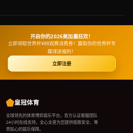
开启你的2026美加墨狂欢！
立即领取世界杯¥88观赛消费券！赢取你的世界杯专
属球迷福利！
立即注册
皇冠体育
全球领先的体育博弈娱乐平台，官方认证客服团队
24小时在线支持，全心全意为您提供极致安全、尊
贵贴心的娱乐保障。